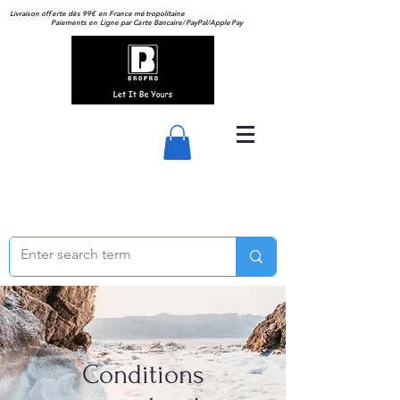
Livraison offerte dès 99€ en France métropolitaine
Paiements en Ligne par Carte Bancaire/PayPal/ApplePay
Conditions