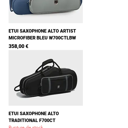
ETUI SAXOPHONE ALTO ARTIST
MICROFIBER BLEU W700CTLBW
Prix
358,00 €
ETUI SAXOPHONE ALTO
TRADITIONAL F700CT
Rupture de stock