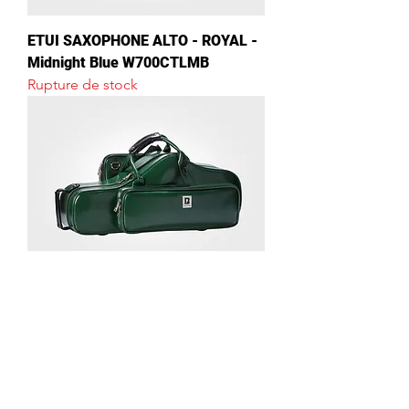
ETUI SAXOPHONE ALTO - ROYAL -
Midnight Blue W700CTLMB
Rupture de stock
ETUI SAXOPHONE ALTO - ROYAL -
Dark Green W700CTLDG
Prix
328,00 €