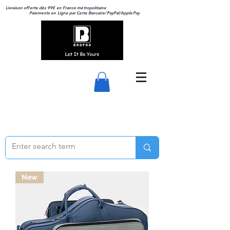
Livraison offerte dès 99€ en France métropolitaine
Paiements en Ligne par Carte Bancaire/PayPal/ApplePay
New