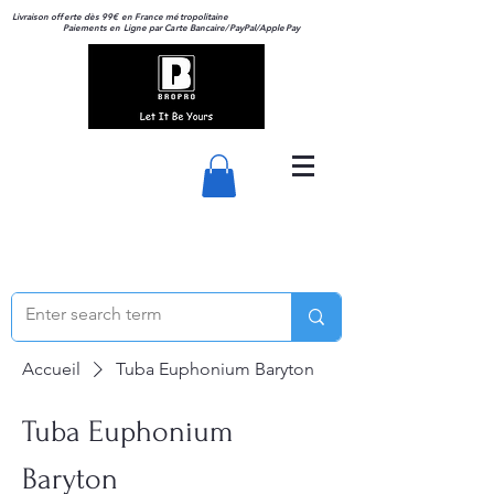
Livraison offerte dès 99€ en France métropolitaine
Paiements en Ligne par Carte Bancaire/PayPal/ApplePay
Accueil
Tuba Euphonium Baryton
Tuba Euphonium
Baryton